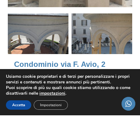
Condominio via F. Avio, 2
Parte Cond. e parte Via Avio
Usiamo cookie proprietari e di terzi per personalizzare i propri
servizi e contenuti e mostrare annunci più pertinenti.
Dove
Puoi scoprire di più su quali cookie stiamo utilizzando o come
Genova
disattivarli nelle
impostazioni
.
Quando
Accetta
Impostazioni
2019